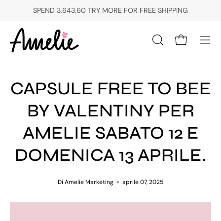
Salta
SPEND
3,643.60 TRY
MORE FOR FREE SHIPPING
al
contenuto
Apri carrello
Apri
Apri
la
men
barra
di
di
CAPSULE FREE TO BEE
navi
ricerca
BY VALENTINY PER
AMELIE SABATO 12 E
DOMENICA 13 APRILE.
Di Amelie Marketing
aprile 07, 2025