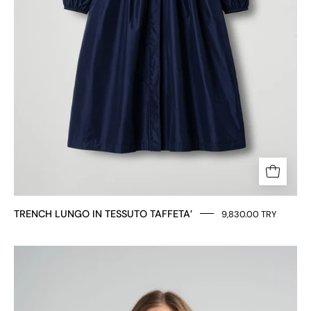
TRENCH LUNGO IN TESSUTO TAFFETA’
9,830.00 TRY
Giacca
corta
in
tessuto