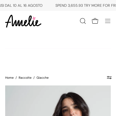
Salta
AGOSTO
SPEND
3,655.93 TRY
MORE FOR FREE SHIPPING | SAR
al
contenuto
Apri carrello
Apri
Apri
la
men
barra
di
di
navi
ricerca
Home
/
Raccolte
/
Giacche
Maxi
bomber
in
organza