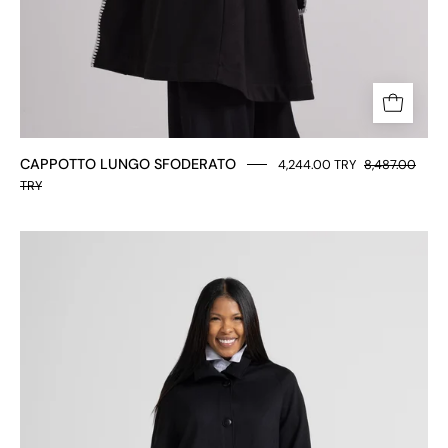
CAPPOTTO LUNGO SFODERATO
4,244.00 TRY
8,487.00
TRY
CABAN
IN
PUNTO
MILANO
DI
VISCOSA