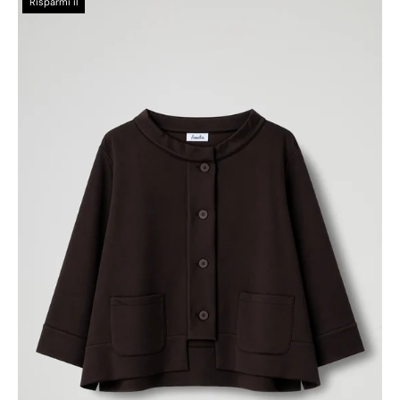
Risparmi il
CORTA
COLLO
E
CHIUSURA
A
CONTRASTO
TESSUTO