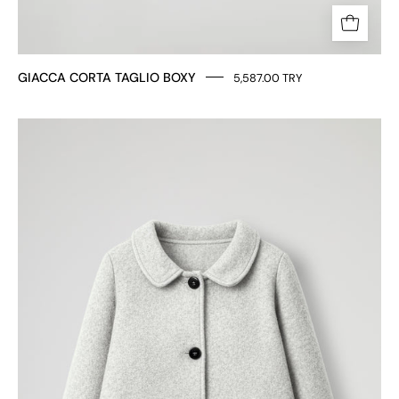
GIACCA CORTA TAGLIO BOXY
5,587.00 TRY
GIACCA
CORTA
COLLETTO
CLASSICO
ARROTONDATO