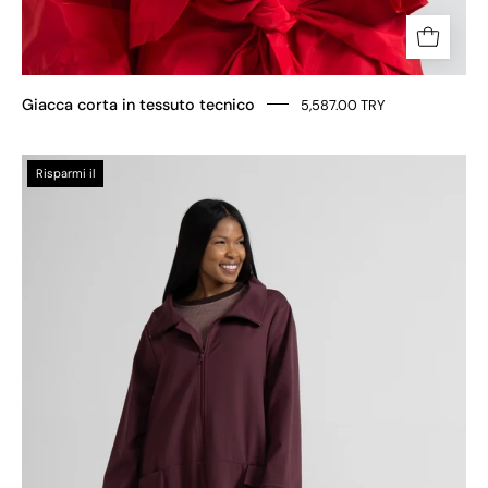
Giacca corta in tessuto tecnico
5,587.00 TRY
SPOLVERINO
Risparmi il
LUNGO
IN
TESSUTO
PUNTO
MILANO