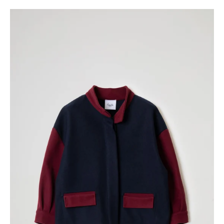
BOMBER
IN
TESSUTO
DI
PANNO
DI
LANA,