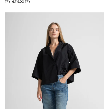
TRY
6,719.00 TRY
GIACCA
BOXY
COLLO
A
REVER