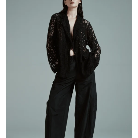
PIZZO
FLOREALE
COLLO
A
REVER