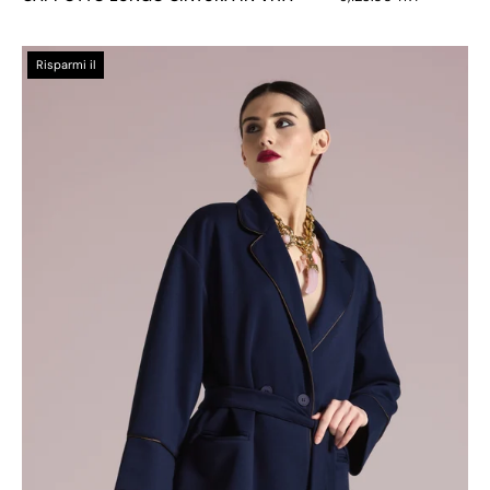
GIACCA
Risparmi il
COLLO
A
REVER
DETTAGLIO
PROFILO
A
CONTRASTO