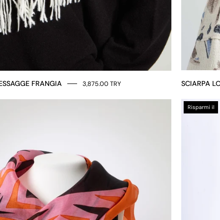
ESSAGGE FRANGIA
SCIARPA L
3,875.00 TRY
FOULARD
Risparmi il
VELUM