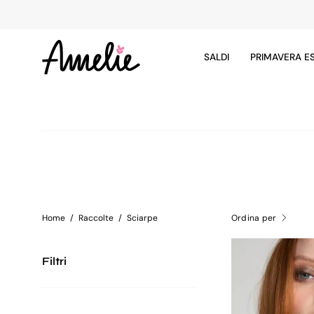
Salta
al
contenuto
SALDI
PRIMAVERA E
Home
/
Raccolte
/
Sciarpe
Ordina per
Filtri