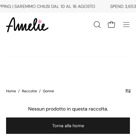
Salta
ING | SAREMMO CHIUSI DAL 10 AL 16 AGOSTO
SPEND
3,653.
al
contenuto
Apri carrello
Apri
Apri
la
men
barra
di
di
navi
ricerca
Home
/
Raccolte
/
Gonne
Nessun prodotto in questa raccolta.
Torna alla home