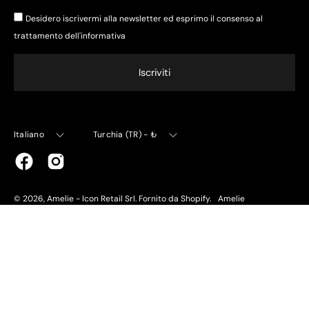
Desidero iscrivermi alla newsletter ed esprimo il consenso al
trattamento dell'
informativa
Iscriviti
Lingua
Valuta
Italiano
Turchia (TR) - ₺
© 2026,
Amelie - Icon Retail Srl
.
Fornito da
Shopify
.
Amelie
World
Modello organizzativo e whistleblowing
Capitolato generale
Fornitori
Wholesale
Lavora con noi
Cookie policy
Privacy
policy
Store Locator
Contatti
Richiedi un reso