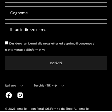
Desidero iscrivermi alla newsletter ed esprimo il consenso al
trattamento dell'
informativa
Iscriviti
Lingua
Valuta
Italiano
Turchia (TR) - ₺
© 2026,
Amelie - Icon Retail Srl
.
Fornito da
Shopify
.
Amelie