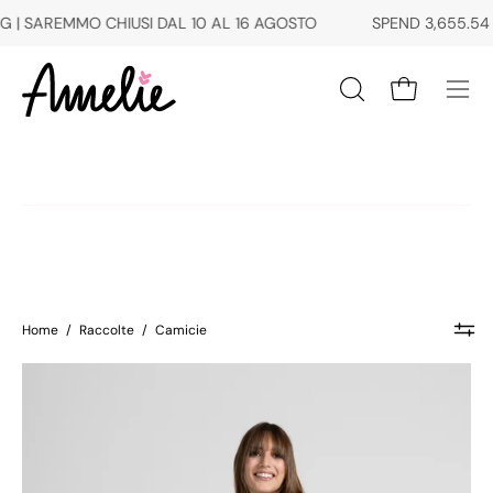
Salta
SAREMMO CHIUSI DAL 10 AL 16 AGOSTO
SPEND
3,655.54 TRY
al
contenuto
Apri carrello
Apri
Apri
la
men
barra
di
di
navi
ricerca
Home
/
Raccolte
/
Camicie
CAMICIA
BOXY
IN
MORBIDO
COTONE