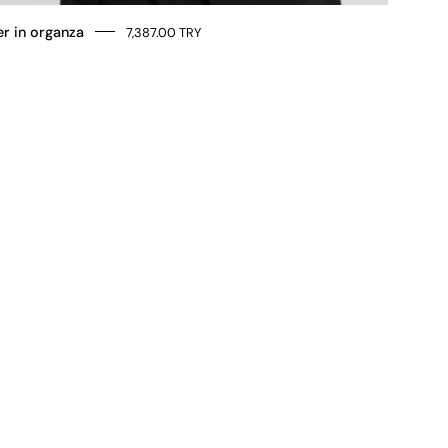
r in organza
7,387.00 TRY