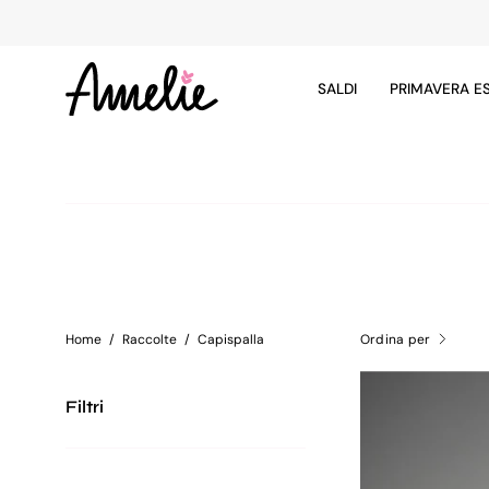
Salta
al
contenuto
SALDI
PRIMAVERA E
Home
/
Raccolte
/
Capispalla
Ordina per
Filtri