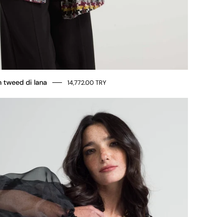
 tweed di lana
14,772.00 TRY
Maxi
bomber
in
organza