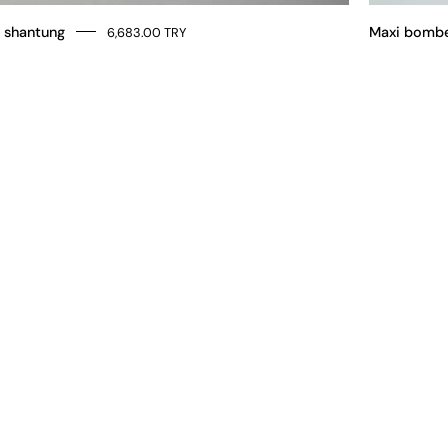
o shantung
Maxi bombe
6,683.00 TRY