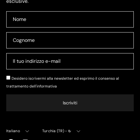
esclusive.
Desidero iscrivermi alla newsletter ed esprimo il consenso al
trattamento dell'
informativa
Iscriviti
Lingua
Valuta
Italiano
Turchia (TR) - ₺